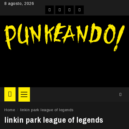
Skip
8 agosto, 2026
to
Facebook
Instagram
YouTube
Twitter
content
Primary
Menu
Home
linkin park league of legends
linkin park league of legends