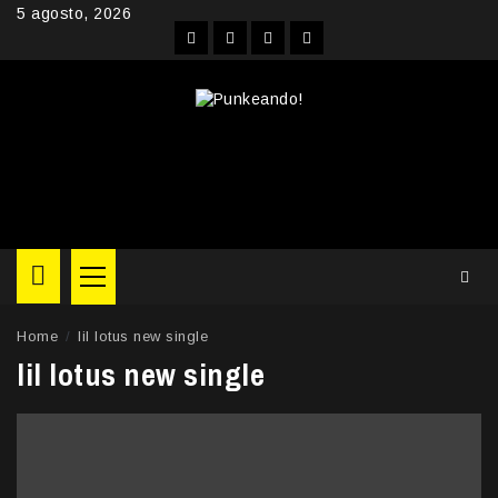
Skip
5 agosto, 2026
to
Facebook
Instagram
YouTube
Twitter
content
Primary
Menu
Home
lil lotus new single
lil lotus new single