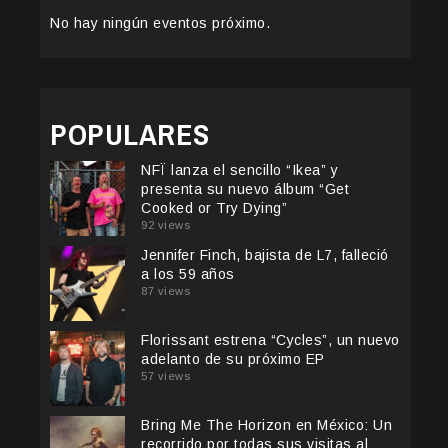
No hay ningún eventos próximo.
POPULARES
NFÏ lanza el sencillo “Ikea” y
presenta su nuevo álbum “Get
Cooked or Try Dying”
92 views
Jennifer Finch, bajista de L7, falleció
a los 59 años
87 views
Florissant estrena “Cycles”, un nuevo
adelanto de su próximo EP
57 views
Bring Me The Horizon en México: Un
recorrido por todas sus visitas al