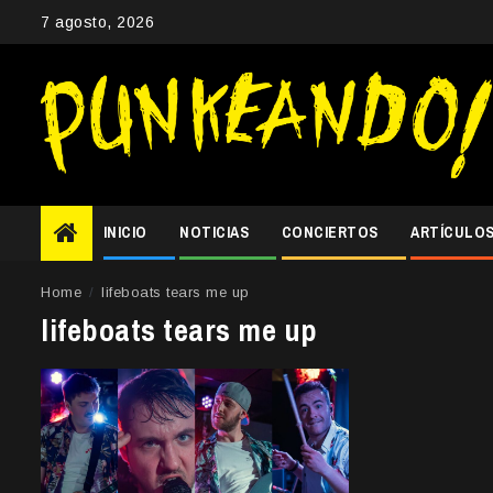
Skip
7 agosto, 2026
to
content
INICIO
NOTICIAS
CONCIERTOS
ARTÍCULO
Home
lifeboats tears me up
lifeboats tears me up