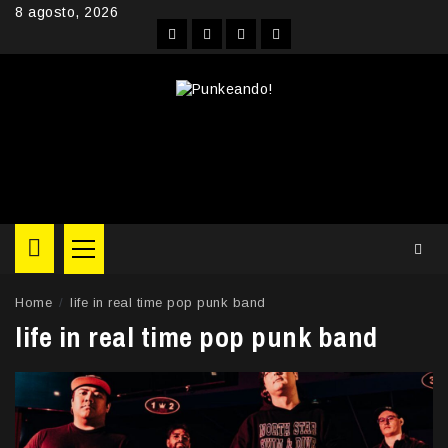
Skip
8 agosto, 2026
to
Facebook
Instagram
YouTube
Twitter
content
Primary
Menu
Home
life in real time pop punk band
life in real time pop punk band