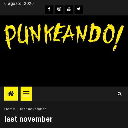
Skip
6 agosto, 2026
to
Facebook
Instagram
YouTube
Twitter
content
Primary
Menu
Home
last november
last november