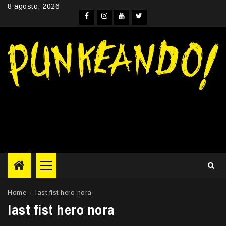
Skip
8 agosto, 2026
to
Facebook
Instagram
YouTube
Twitter
content
Primary
Menu
Home
last fist hero nora
last fist hero nora