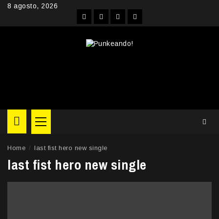
Skip
8 agosto, 2026
to
Facebook
Instagram
YouTube
Twitter
content
Primary
Menu
Home
last fist hero new single
last fist hero new single