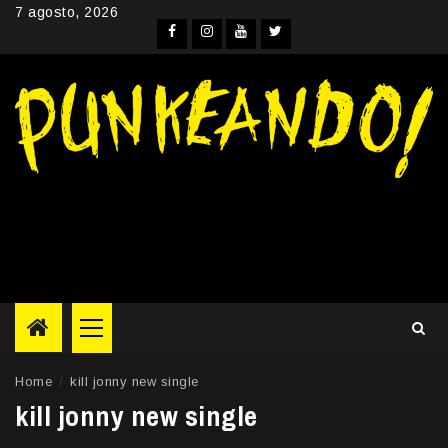
Skip
7 agosto, 2026
to
Facebook
Instagram
YouTube
Twitter
content
Primary
Menu
Home
kill jonny new single
kill jonny new single