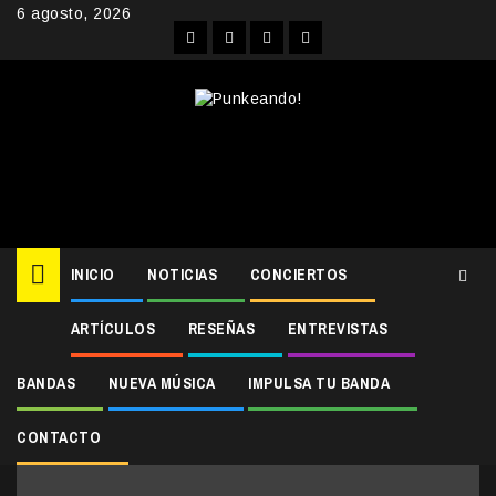
Skip
6 agosto, 2026
to
Facebook
Instagram
YouTube
Twitter
content
INICIO
NOTICIAS
CONCIERTOS
ARTÍCULOS
RESEÑAS
ENTREVISTAS
Home
kick me to death ep
kick me to death ep
BANDAS
NUEVA MÚSICA
IMPULSA TU BANDA
CONTACTO