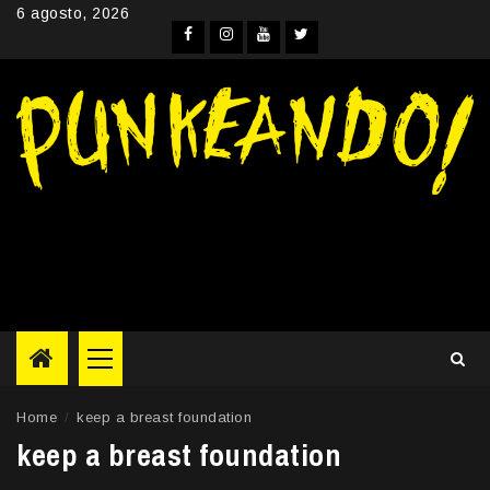
Skip
6 agosto, 2026
to
Facebook
Instagram
YouTube
Twitter
content
Primary
Menu
Home
keep a breast foundation
keep a breast foundation