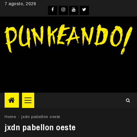
Skip
7 agosto, 2026
to
Facebook
Instagram
YouTube
Twitter
content
Primary
Menu
Home
jxdn pabellon oeste
jxdn pabellon oeste