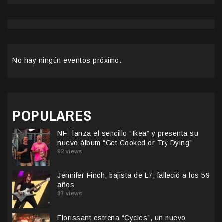
No hay ningún eventos próximo.
POPULARES
NFÏ lanza el sencillo “Ikea” y presenta su
nuevo álbum “Get Cooked or Try Dying”
92 views
Jennifer Finch, bajista de L7, falleció a los 59
años
87 views
Florissant estrena “Cycles”, un nuevo