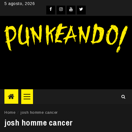
Skip
5 agosto, 2026
to
Facebook
Instagram
YouTube
Twitter
content
Primary
Menu
Home
josh homme cancer
josh homme cancer