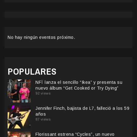
No hay ningún eventos próximo.
POPULARES
NFÏ lanza el sencillo “Ikea” y presenta su
nuevo álbum “Get Cooked or Try Dying”
92 views
Jennifer Finch, bajista de L7, falleció a los 59
años
87 views
Florissant estrena “Cycles”, un nuevo