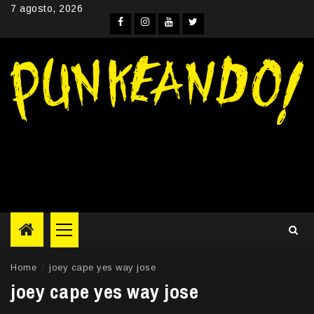
Skip
7 agosto, 2026
to
Facebook
Instagram
YouTube
Twitter
content
Primary
Menu
Home
joey cape yes way jose
joey cape yes way jose