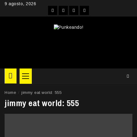
Skip
9 agosto, 2026
to
Facebook
Instagram
YouTube
Twitter
content
Primary
Menu
Home
jimmy eat world: 555
jimmy eat world: 555