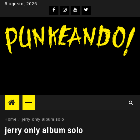
Skip
6 agosto, 2026
to
Facebook
Instagram
YouTube
Twitter
content
Primary
Menu
Home
jerry only album solo
jerry only album solo