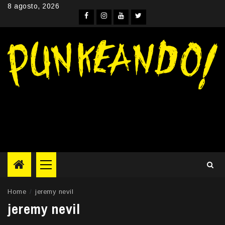
Skip
8 agosto, 2026
to
Facebook
Instagram
YouTube
Twitter
content
Primary
Menu
Home
jeremy nevil
jeremy nevil