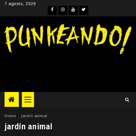
Skip
7 agosto, 2026
to
Facebook
Instagram
YouTube
Twitter
content
Primary
Menu
Home
jardín animal
jardín animal