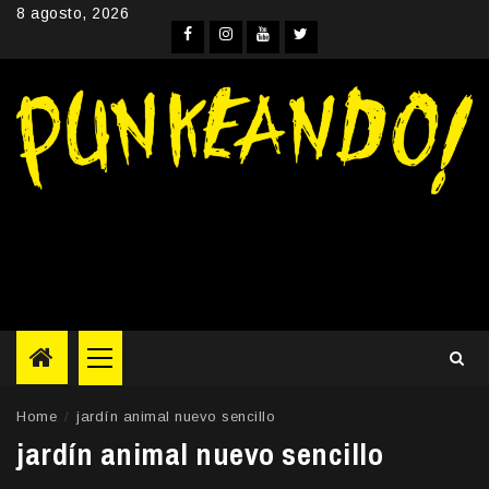
Skip
8 agosto, 2026
to
Facebook
Instagram
YouTube
Twitter
content
Primary
Menu
Home
jardín animal nuevo sencillo
jardín animal nuevo sencillo