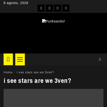
Skip
8 agosto, 2026
to
Facebook
Instagram
YouTube
Twitter
content
Primary
Menu
Home
i see stars are we 3ven?
i see stars are we 3ven?