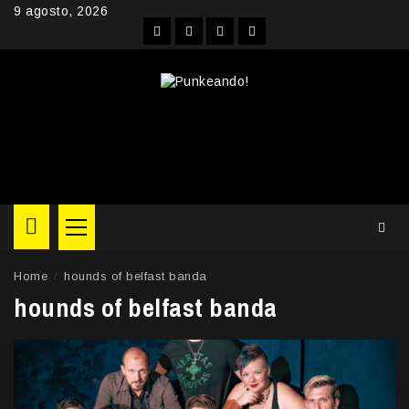
Skip
9 agosto, 2026
to
Facebook
Instagram
YouTube
Twitter
content
Primary
Menu
Home
hounds of belfast banda
hounds of belfast banda