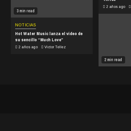
2 años ago
3 min read
NOTICIAS
Hot Water Music lanza el video de
su sencillo “Much Love”
2 años ago
Victor Tellez
2 min read