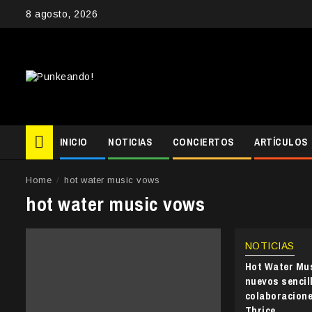
Skip
8 agosto, 2026
to
content
INICIO
NOTICIAS
CONCIERTOS
ARTÍCULOS
Home
hot water music vows
hot water music vows
NOTICIAS
Hot Water Mu
nuevos sencil
colaboracione
Thrice