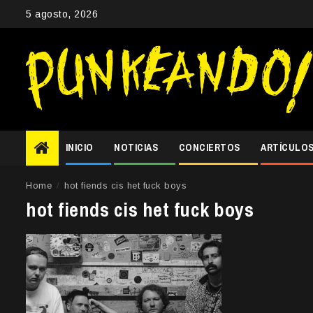
Skip
5 agosto, 2026
to
content
INICIO
NOTICIAS
CONCIERTOS
ARTÍCULO
Home
hot fiends cis het fuck boys
hot fiends cis het fuck boys