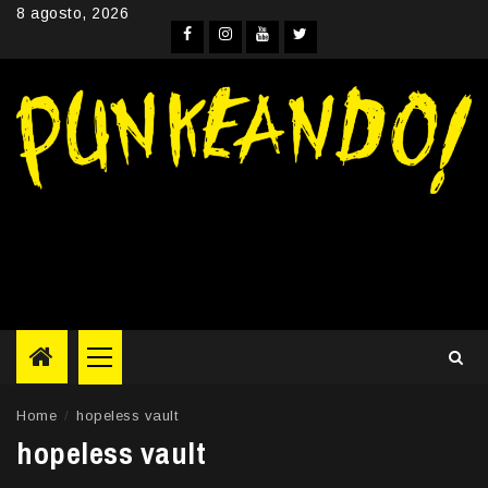
Skip
8 agosto, 2026
to
Facebook
Instagram
YouTube
Twitter
content
Primary
Menu
Home
hopeless vault
hopeless vault