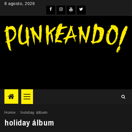
Skip
8 agosto, 2026
to
Facebook
Instagram
YouTube
Twitter
content
Primary
Menu
Home
holiday álbum
holiday álbum