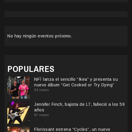
No hay ningún eventos próximo.
POPULARES
NFÏ lanza el sencillo “Ikea” y presenta su
nuevo álbum “Get Cooked or Try Dying”
93 views
Jennifer Finch, bajista de L7, falleció a los 59
años
87 views
Florissant estrena “Cycles”, un nuevo