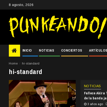
Skip
8 agosto, 2026
to
content
INICIO
NOTICIAS
CONCIERTOS
ARTÍCULO
Home
hi-standard
hi-standard
NOTICIAS
Fallece Akira
de la banda 
3 años ago