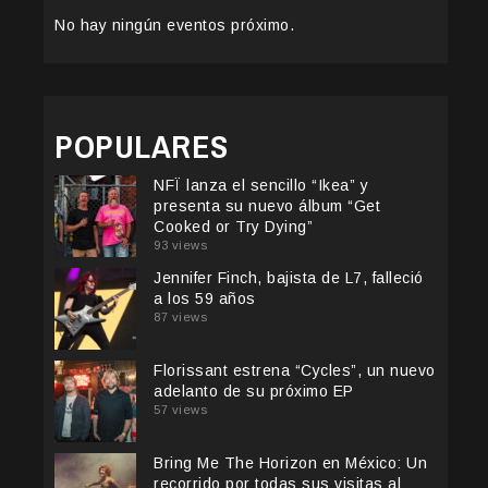
No hay ningún eventos próximo.
POPULARES
NFÏ lanza el sencillo “Ikea” y
presenta su nuevo álbum “Get
Cooked or Try Dying”
93 views
Jennifer Finch, bajista de L7, falleció
a los 59 años
87 views
Florissant estrena “Cycles”, un nuevo
adelanto de su próximo EP
57 views
Bring Me The Horizon en México: Un
recorrido por todas sus visitas al