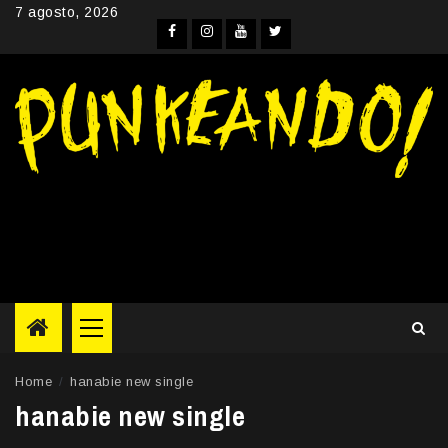
Skip
7 agosto, 2026
to
Facebook
Instagram
YouTube
Twitter
content
Primary
Menu
Home
hanabie new single
hanabie new single