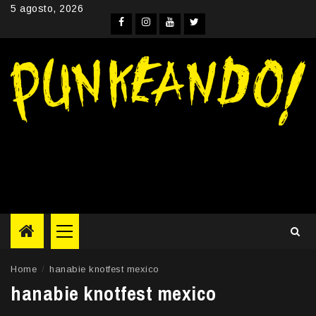
Skip
5 agosto, 2026
to
Facebook
Instagram
YouTube
Twitter
content
Primary
Menu
Home
hanabie knotfest mexico
hanabie knotfest mexico