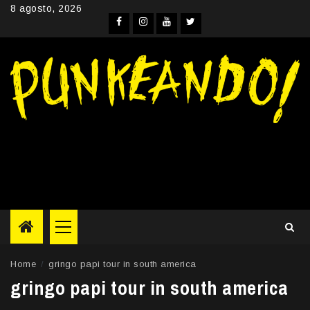
Skip
8 agosto, 2026
to
Facebook
Instagram
YouTube
Twitter
content
Primary
Menu
Home
gringo papi tour in south america
gringo papi tour in south america