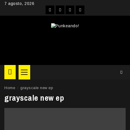
Skip
7 agosto, 2026
to
Facebook
Instagram
YouTube
Twitter
content
Primary
Menu
Home
grayscale new ep
grayscale new ep