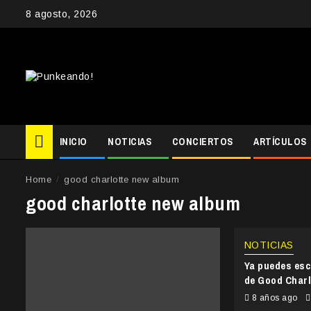
Skip
8 agosto, 2026
to
content
INICIO
NOTICIAS
CONCIERTOS
ARTÍCULOS
Home
good charlotte new album
good charlotte new album
NOTICIAS
Ya puedes esc
de Good Charl
8 años ago