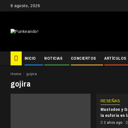
Skip
8 agosto, 2026
to
content
INICIO
NOTICIAS
CONCIERTOS
ARTÍCULOS
Home
gojira
gojira
RESEÑAS
Mastodon y Go
la euforia en 
3 años ago