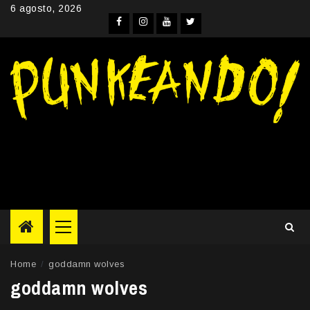
Skip
6 agosto, 2026
to
Facebook
Instagram
YouTube
Twitter
content
Primary
Menu
Home
goddamn wolves
goddamn wolves