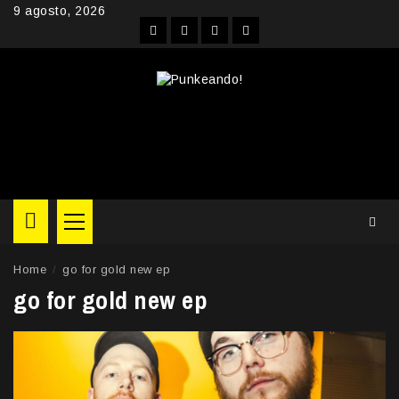
Skip
9 agosto, 2026
to
Facebook
Instagram
YouTube
Twitter
content
Primary
Menu
Home
go for gold new ep
go for gold new ep