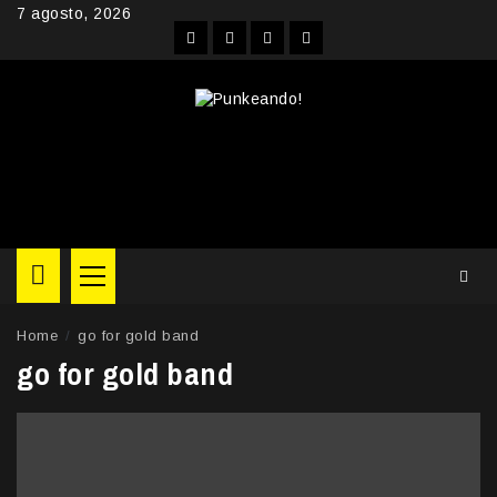
Skip
7 agosto, 2026
to
Facebook
Instagram
YouTube
Twitter
content
Primary
Menu
Home
go for gold band
go for gold band