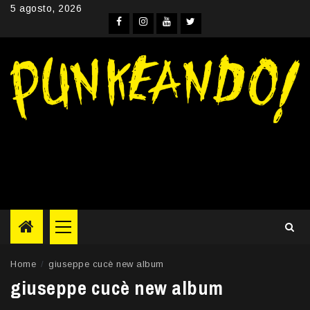
Skip
5 agosto, 2026
to
Facebook
Instagram
YouTube
Twitter
content
Primary
Menu
Home
giuseppe cucè new album
giuseppe cucè new album