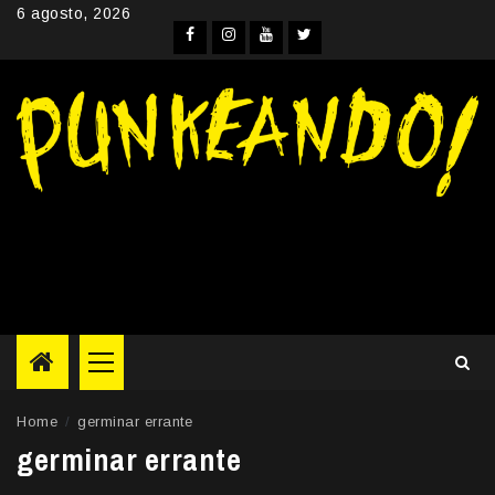
Skip
6 agosto, 2026
to
Facebook
Instagram
YouTube
Twitter
content
Primary
Menu
Home
germinar errante
germinar errante