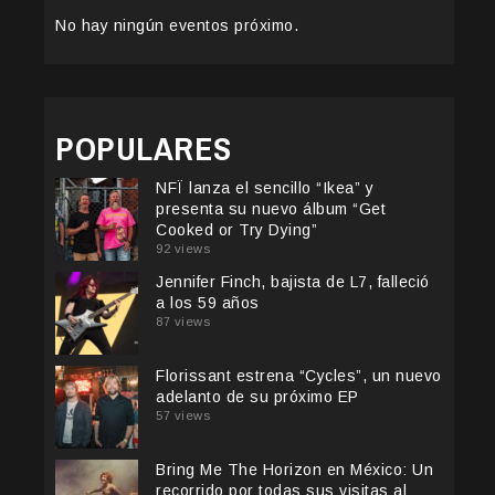
No hay ningún eventos próximo.
POPULARES
NFÏ lanza el sencillo “Ikea” y
presenta su nuevo álbum “Get
Cooked or Try Dying”
92 views
Jennifer Finch, bajista de L7, falleció
a los 59 años
87 views
Florissant estrena “Cycles”, un nuevo
adelanto de su próximo EP
57 views
Bring Me The Horizon en México: Un
recorrido por todas sus visitas al