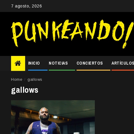
Skip
7 agosto, 2026
to
content
INICIO
NOTICIAS
CONCIERTOS
ARTÍCULO
Home
gallows
gallows