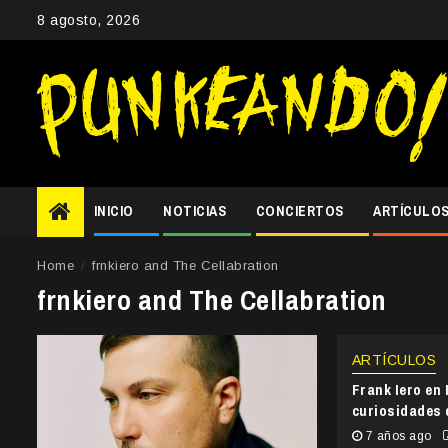
Skip
8 agosto, 2026
to
content
INICIO
NOTICIAS
CONCIERTOS
ARTÍCULO
Home
frnkiero and The Cellabration
frnkiero and The Cellabration
ARTÍCULOS
Frank Iero en 
curiosidades 
7 años ago