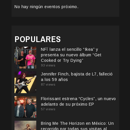
No hay ningún eventos próximo.
POPULARES
NFÏ lanza el sencillo “Ikea” y
presenta su nuevo álbum “Get
Cooked or Try Dying”
93 views
Jennifer Finch, bajista de L7, falleció
a los 59 años
87 views
Florissant estrena “Cycles”, un nuevo
adelanto de su próximo EP
57 views
Bring Me The Horizon en México: Un
recorrido por todas sus visitas al