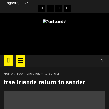
Skip
9 agosto, 2026
to
Facebook
Instagram
YouTube
Twitter
content
Primary
Menu
Home
free friends return to sender
free friends return to sender