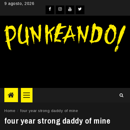
Skip
9 agosto, 2026
to
Facebook
Instagram
YouTube
Twitter
content
Primary
Menu
Home
four year strong daddy of mine
four year strong daddy of mine