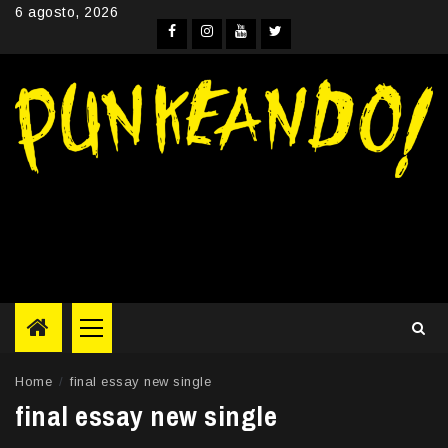
Skip
6 agosto, 2026
to
Facebook
Instagram
YouTube
Twitter
content
Primary
Menu
Home
final essay new single
final essay new single