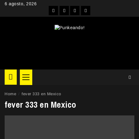
Skip
6 agosto, 2026
to
Facebook
Instagram
YouTube
Twitter
content
Primary
Menu
Home
fever 333 en Mexico
fever 333 en Mexico