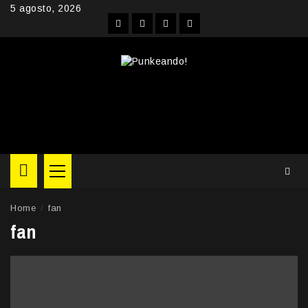
Skip
5 agosto, 2026
to
Facebook
Instagram
YouTube
Twitter
content
Primary
Menu
Home
fan
fan