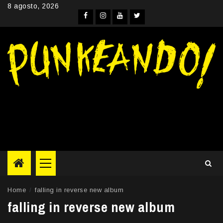
Skip
8 agosto, 2026
to
Facebook
Instagram
YouTube
Twitter
content
Primary
Menu
Home
falling in reverse new album
falling in reverse new album