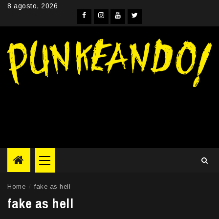
Skip
8 agosto, 2026
to
Facebook
Instagram
YouTube
Twitter
content
Primary
Menu
Home
fake as hell
fake as hell