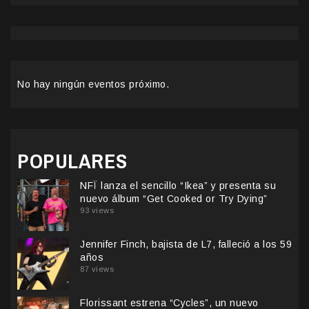
No hay ningún eventos próximo.
POPULARES
NFÏ lanza el sencillo “Ikea” y presenta su
nuevo álbum “Get Cooked or Try Dying”
93 views
Jennifer Finch, bajista de L7, falleció a los 59
años
87 views
Florissant estrena “Cycles”, un nuevo