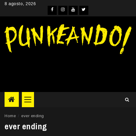
Skip
8 agosto, 2026
to
Facebook
Instagram
YouTube
Twitter
content
Primary
Menu
Home
ever ending
ever ending