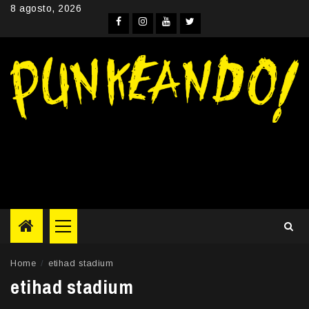
Skip
8 agosto, 2026
to
Facebook
Instagram
YouTube
Twitter
content
Primary
Menu
Home
etihad stadium
etihad stadium