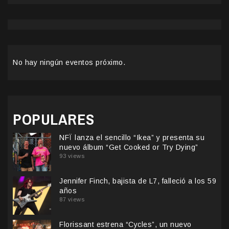
No hay ningún eventos próximo.
POPULARES
NFÏ lanza el sencillo “Ikea” y presenta su
nuevo álbum “Get Cooked or Try Dying”
93 views
Jennifer Finch, bajista de L7, falleció a los 59
años
87 views
Florissant estrena “Cycles”, un nuevo