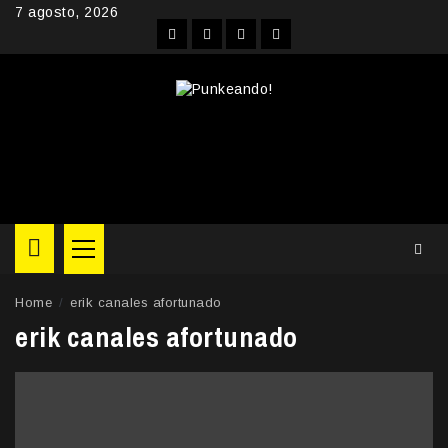
Skip
7 agosto, 2026
to
Facebook
Instagram
YouTube
Twitter
content
Primary
Menu
Home
erik canales afortunado
erik canales afortunado