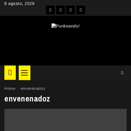
Skip
8 agosto, 2026
to
Facebook
Instagram
YouTube
Twitter
content
Primary
Menu
Home
envenenadoz
envenenadoz