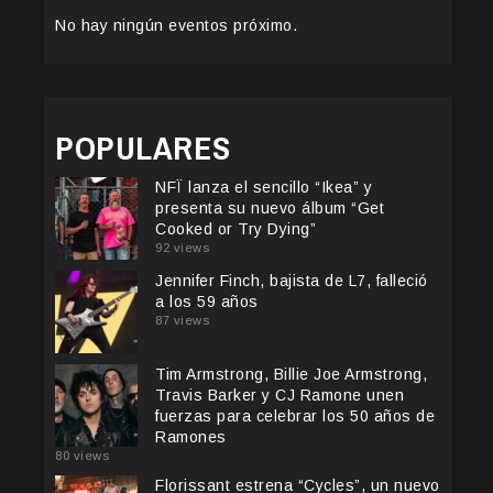
No hay ningún eventos próximo.
POPULARES
NFÏ lanza el sencillo “Ikea” y
presenta su nuevo álbum “Get
Cooked or Try Dying”
92 views
Jennifer Finch, bajista de L7, falleció
a los 59 años
87 views
Tim Armstrong, Billie Joe Armstrong,
Travis Barker y CJ Ramone unen
fuerzas para celebrar los 50 años de
Ramones
80 views
Florissant estrena “Cycles”, un nuevo